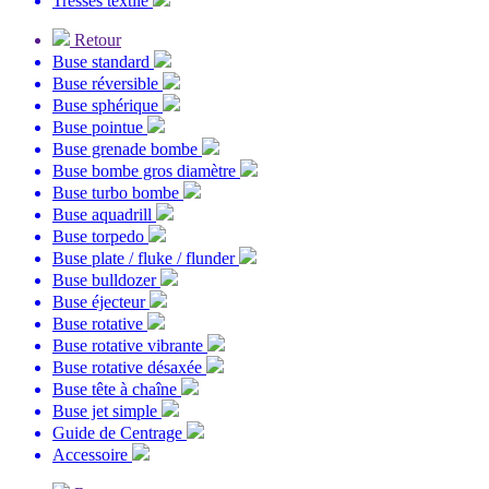
Tresses textile
Retour
Buse standard
Buse réversible
Buse sphérique
Buse pointue
Buse grenade bombe
Buse bombe gros diamètre
Buse turbo bombe
Buse aquadrill
Buse torpedo
Buse plate / fluke / flunder
Buse bulldozer
Buse éjecteur
Buse rotative
Buse rotative vibrante
Buse rotative désaxée
Buse tête à chaîne
Buse jet simple
Guide de Centrage
Accessoire