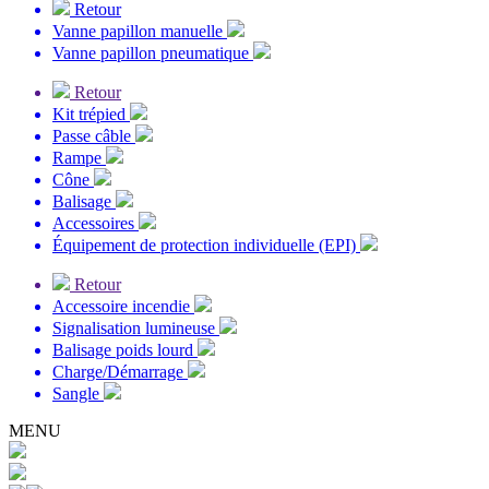
Retour
Vanne papillon manuelle
Vanne papillon pneumatique
Retour
Kit trépied
Passe câble
Rampe
Cône
Balisage
Accessoires
Équipement de protection individuelle (EPI)
Retour
Accessoire incendie
Signalisation lumineuse
Balisage poids lourd
Charge/Démarrage
Sangle
MENU