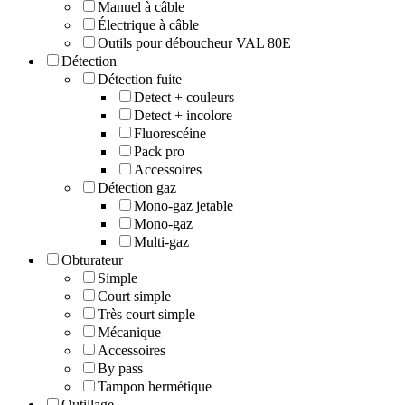
Manuel à câble
Électrique à câble
Outils pour déboucheur VAL 80E
Détection
Détection fuite
Detect + couleurs
Detect + incolore
Fluorescéine
Pack pro
Accessoires
Détection gaz
Mono-gaz jetable
Mono-gaz
Multi-gaz
Obturateur
Simple
Court simple
Très court simple
Mécanique
Accessoires
By pass
Tampon hermétique
Outillage