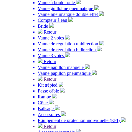
Vanne à boule fonte
Vanne guillotine pneumatique
Vanne pneumatique double effet
Compteur à eau
Bride
Retour
Vanne 2 voies
Vanne de régulation unidirection
Vanne de régulation bidirection
Vanne 3 voies
Retour
Vanne papillon manuelle
Vanne papillon pneumatique
Retour
Kit trépied
Passe câble
Rampe
Cône
Balisage
Accessoires
Équipement de protection individuelle (EPI)
Retour