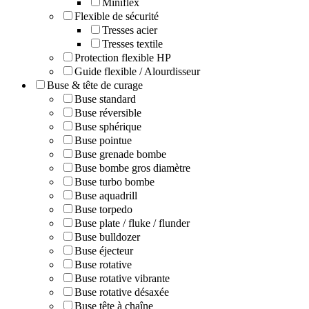
Miniflex
Flexible de sécurité
Tresses acier
Tresses textile
Protection flexible HP
Guide flexible / Alourdisseur
Buse & tête de curage
Buse standard
Buse réversible
Buse sphérique
Buse pointue
Buse grenade bombe
Buse bombe gros diamètre
Buse turbo bombe
Buse aquadrill
Buse torpedo
Buse plate / fluke / flunder
Buse bulldozer
Buse éjecteur
Buse rotative
Buse rotative vibrante
Buse rotative désaxée
Buse tête à chaîne