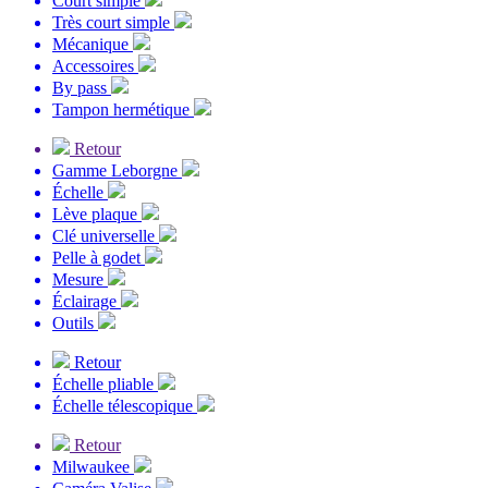
Court simple
Très court simple
Mécanique
Accessoires
By pass
Tampon hermétique
Retour
Gamme Leborgne
Échelle
Lève plaque
Clé universelle
Pelle à godet
Mesure
Éclairage
Outils
Retour
Échelle pliable
Échelle télescopique
Retour
Milwaukee