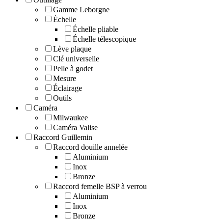
Gamme Leborgne
Échelle
Échelle pliable
Échelle télescopique
Lève plaque
Clé universelle
Pelle à godet
Mesure
Éclairage
Outils
Caméra
Milwaukee
Caméra Valise
Raccord Guillemin
Raccord douille annelée
Aluminium
Inox
Bronze
Raccord femelle BSP à verrou
Aluminium
Inox
Bronze