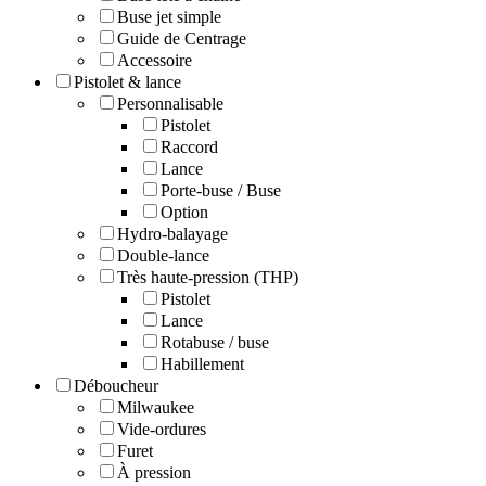
Buse jet simple
Guide de Centrage
Accessoire
Pistolet & lance
Personnalisable
Pistolet
Raccord
Lance
Porte-buse / Buse
Option
Hydro-balayage
Double-lance
Très haute-pression (THP)
Pistolet
Lance
Rotabuse / buse
Habillement
Déboucheur
Milwaukee
Vide-ordures
Furet
À pression