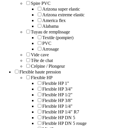
Spire PVC
Arizona super elastic
Arizona extreme elastic
America flex
Alabama
Tuyau de remplissage
Textile (pompier)
PVC
Arrosage
Vide cave
Tête de chat
Crépine / Plongeur
Flexible haute pression
Flexible HP
Flexible HP 1"
Flexible HP 3/4"
Flexible HP 1/2"
Flexible HP 3/8"
Flexible HP 1/4"
Flexible HP 1/4" R7
Flexible HP DN 5
Flexible HP DN 5 rouge