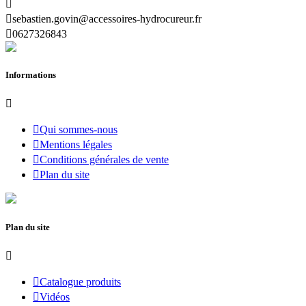


sebastien.govin@accessoires-hydrocureur.fr

0627326843
Informations


Qui sommes-nous

Mentions légales

Conditions générales de vente

Plan du site
Plan du site


Catalogue produits

Vidéos