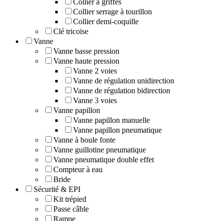
Collier à griffes
Collier serrage à tourillon
Collier demi-coquille
Clé tricoise
Vanne
Vanne basse pression
Vanne haute pression
Vanne 2 voies
Vanne de régulation unidirection
Vanne de régulation bidirection
Vanne 3 voies
Vanne papillon
Vanne papillon manuelle
Vanne papillon pneumatique
Vanne à boule fonte
Vanne guillotine pneumatique
Vanne pneumatique double effet
Compteur à eau
Bride
Sécurité & EPI
Kit trépied
Passe câble
Rampe