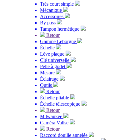
Très court simple
Mécanique
Accessoires
By pass
Tampon hermétique
Retour
Gamme Leborgne
Échelle
Lève plaque
Clé universelle
Pelle à godet
Mesure
Éclairage
Outils
Retour
Échelle pliable
Échelle télescopique
Retour
Milwaukee
Caméra Valise
Retour
Raccord douille annelée