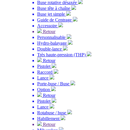
Buse rotative désaxée
Buse tête à chaîne
Buse jet simple
Guide de Centrage
Accessoire
Retour
Personnalisable
Hydro-balayage
Double-lance
Très haute-pression (THP)
Retour
Pistolet
Raccord
Lance
Porte-buse / Buse
Option
Retour
Pistolet
Lance
Rotabuse / buse
Habillement
Retour