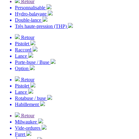
Retour
Personnalisable
Hydro-balayage
Double-lance
Très haute-pression (THP)
Retour
Pistolet
Raccord
Lance
Porte-buse / Buse
Option
Retour
Pistolet
Lance
Rotabuse / buse
Habillement
Retour
Milwaukee
Vide-ordures
Furet