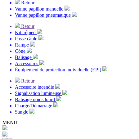
Retour
Vanne papillon manuelle
Vanne papillon pneumatique
Retour
Kit trépied
Passe câble
Rampe
Cône
Balisage
Accessoires
Équipement de protection individuelle (EPI)
Retour
Accessoire incendie
Signalisation lumineuse
Balisage poids lourd
Charge/Démarrage
Sangle
MENU