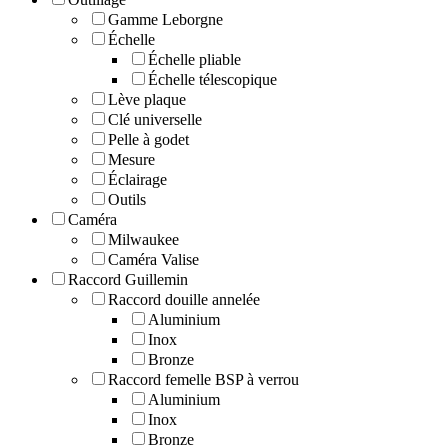
Gamme Leborgne
Échelle
Échelle pliable
Échelle télescopique
Lève plaque
Clé universelle
Pelle à godet
Mesure
Éclairage
Outils
Caméra
Milwaukee
Caméra Valise
Raccord Guillemin
Raccord douille annelée
Aluminium
Inox
Bronze
Raccord femelle BSP à verrou
Aluminium
Inox
Bronze