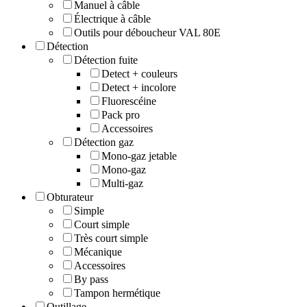
Manuel à câble
Électrique à câble
Outils pour déboucheur VAL 80E
Détection
Détection fuite
Detect + couleurs
Detect + incolore
Fluorescéine
Pack pro
Accessoires
Détection gaz
Mono-gaz jetable
Mono-gaz
Multi-gaz
Obturateur
Simple
Court simple
Très court simple
Mécanique
Accessoires
By pass
Tampon hermétique
Outillage