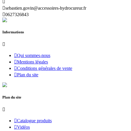


sebastien.govin@accessoires-hydrocureur.fr

0627326843
Informations


Qui sommes-nous

Mentions légales

Conditions générales de vente

Plan du site
Plan du site


Catalogue produits

Vidéos