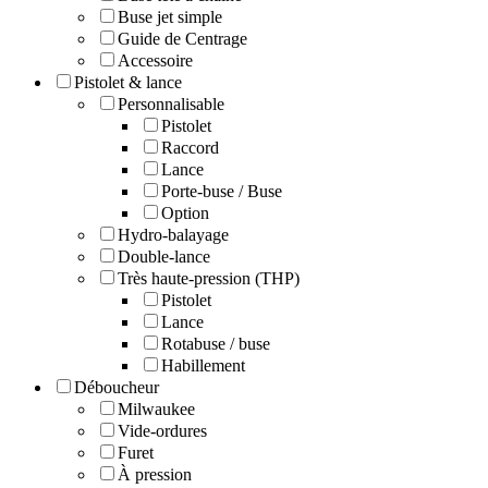
Buse jet simple
Guide de Centrage
Accessoire
Pistolet & lance
Personnalisable
Pistolet
Raccord
Lance
Porte-buse / Buse
Option
Hydro-balayage
Double-lance
Très haute-pression (THP)
Pistolet
Lance
Rotabuse / buse
Habillement
Déboucheur
Milwaukee
Vide-ordures
Furet
À pression