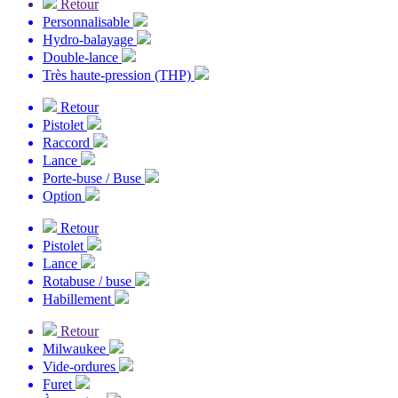
Retour
Personnalisable
Hydro-balayage
Double-lance
Très haute-pression (THP)
Retour
Pistolet
Raccord
Lance
Porte-buse / Buse
Option
Retour
Pistolet
Lance
Rotabuse / buse
Habillement
Retour
Milwaukee
Vide-ordures
Furet