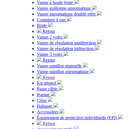
Vanne à boule fonte
Vanne guillotine pneumatique
Vanne pneumatique double effet
Compteur à eau
Bride
Retour
Vanne 2 voies
Vanne de régulation unidirection
Vanne de régulation bidirection
Vanne 3 voies
Retour
Vanne papillon manuelle
Vanne papillon pneumatique
Retour
Kit trépied
Passe câble
Rampe
Cône
Balisage
Accessoires
Équipement de protection individuelle (EPI)
Retour