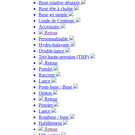
Buse rotative désaxée
Buse tête à chaîne
Buse jet simple
Guide de Centrage
Accessoire
Retour
Personnalisable
Hydro-balayage
Double-lance
Très haute-pression (THP)
Retour
Pistolet
Raccord
Lance
Porte-buse / Buse
Option
Retour
Pistolet
Lance
Rotabuse / buse
Habillement
Retour