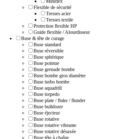
Miniflex
Flexible de sécurité
Tresses acier
Tresses textile
Protection flexible HP
Guide flexible / Alourdisseur
Buse & tête de curage
Buse standard
Buse réversible
Buse sphérique
Buse pointue
Buse grenade bombe
Buse bombe gros diamètre
Buse turbo bombe
Buse aquadrill
Buse torpedo
Buse plate / fluke / flunder
Buse bulldozer
Buse éjecteur
Buse rotative
Buse rotative vibrante
Buse rotative désaxée
Buse tête à chaîne