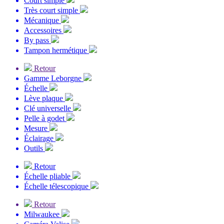
Court simple
Très court simple
Mécanique
Accessoires
By pass
Tampon hermétique
Retour
Gamme Leborgne
Échelle
Lève plaque
Clé universelle
Pelle à godet
Mesure
Éclairage
Outils
Retour
Échelle pliable
Échelle télescopique
Retour
Milwaukee