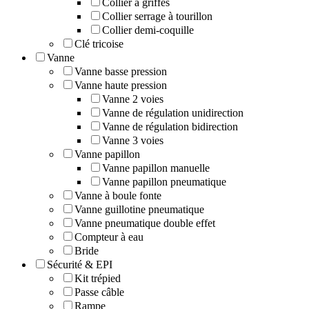
Collier à griffes
Collier serrage à tourillon
Collier demi-coquille
Clé tricoise
Vanne
Vanne basse pression
Vanne haute pression
Vanne 2 voies
Vanne de régulation unidirection
Vanne de régulation bidirection
Vanne 3 voies
Vanne papillon
Vanne papillon manuelle
Vanne papillon pneumatique
Vanne à boule fonte
Vanne guillotine pneumatique
Vanne pneumatique double effet
Compteur à eau
Bride
Sécurité & EPI
Kit trépied
Passe câble
Rampe