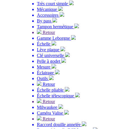
Très court simple
Mécanique
Accessoires
By pass
Tampon hermétique
Retour
Gamme Leborgne
Échelle
Lève plaque
Clé universelle
Pelle à godet
Mesure
Éclairage
Outils
Retour
Échelle pliable
Échelle télescopique
Retour
Milwaukee
Caméra Valise
Retour
Raccord douille annelée