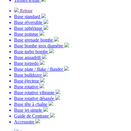
Tresses textile
Retour
Buse standard
Buse réversible
Buse sphérique
Buse pointue
Buse grenade bombe
Buse bombe gros diamètre
Buse turbo bombe
Buse aquadrill
Buse torpedo
Buse plate / fluke / flunder
Buse bulldozer
Buse éjecteur
Buse rotative
Buse rotative vibrante
Buse rotative désaxée
Buse tête à chaîne
Buse jet simple
Guide de Centrage
Accessoire