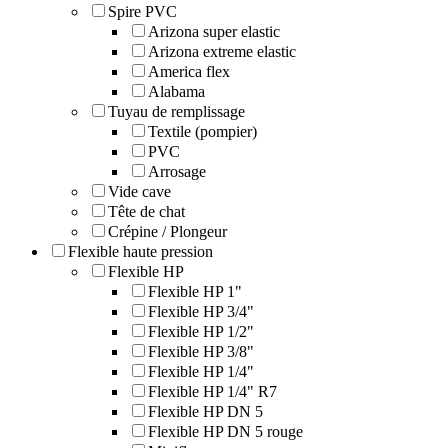
Spire PVC
Arizona super elastic
Arizona extreme elastic
America flex
Alabama
Tuyau de remplissage
Textile (pompier)
PVC
Arrosage
Vide cave
Tête de chat
Crépine / Plongeur
Flexible haute pression
Flexible HP
Flexible HP 1"
Flexible HP 3/4"
Flexible HP 1/2"
Flexible HP 3/8"
Flexible HP 1/4"
Flexible HP 1/4" R7
Flexible HP DN 5
Flexible HP DN 5 rouge