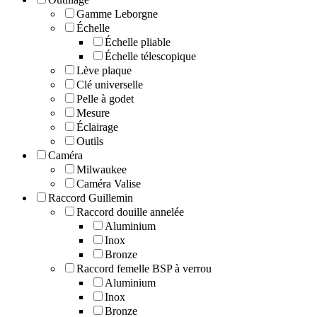
Gamme Leborgne
Échelle
Échelle pliable
Échelle télescopique
Lève plaque
Clé universelle
Pelle à godet
Mesure
Éclairage
Outils
Caméra
Milwaukee
Caméra Valise
Raccord Guillemin
Raccord douille annelée
Aluminium
Inox
Bronze
Raccord femelle BSP à verrou
Aluminium
Inox
Bronze