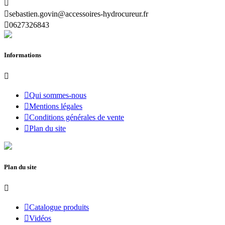


sebastien.govin@accessoires-hydrocureur.fr

0627326843
Informations


Qui sommes-nous

Mentions légales

Conditions générales de vente

Plan du site
Plan du site


Catalogue produits

Vidéos