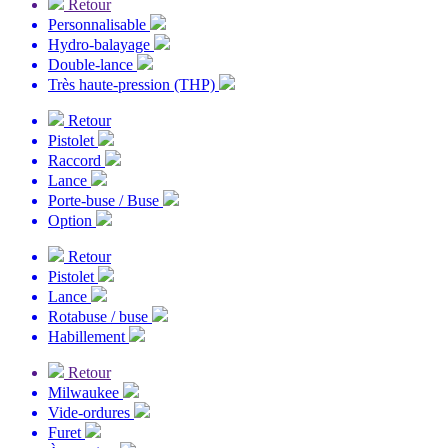
Retour
Personnalisable
Hydro-balayage
Double-lance
Très haute-pression (THP)
Retour
Pistolet
Raccord
Lance
Porte-buse / Buse
Option
Retour
Pistolet
Lance
Rotabuse / buse
Habillement
Retour
Milwaukee
Vide-ordures
Furet