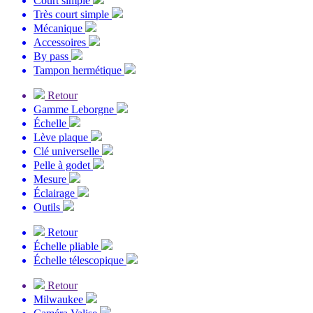
Court simple
Très court simple
Mécanique
Accessoires
By pass
Tampon hermétique
Retour
Gamme Leborgne
Échelle
Lève plaque
Clé universelle
Pelle à godet
Mesure
Éclairage
Outils
Retour
Échelle pliable
Échelle télescopique
Retour
Milwaukee