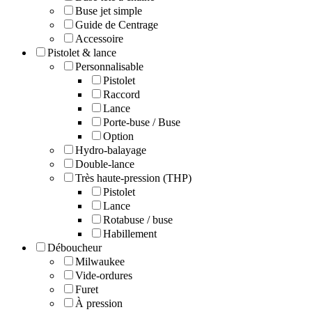
Buse jet simple
Guide de Centrage
Accessoire
Pistolet & lance
Personnalisable
Pistolet
Raccord
Lance
Porte-buse / Buse
Option
Hydro-balayage
Double-lance
Très haute-pression (THP)
Pistolet
Lance
Rotabuse / buse
Habillement
Déboucheur
Milwaukee
Vide-ordures
Furet
À pression