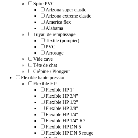
Spire PVC
Arizona super elastic
Arizona extreme elastic
America flex
Alabama
Tuyau de remplissage
Textile (pompier)
PVC
Arrosage
Vide cave
Tête de chat
Crépine / Plongeur
Flexible haute pression
Flexible HP
Flexible HP 1"
Flexible HP 3/4"
Flexible HP 1/2"
Flexible HP 3/8"
Flexible HP 1/4"
Flexible HP 1/4" R7
Flexible HP DN 5
Flexible HP DN 5 rouge