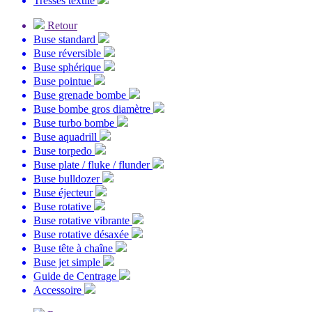
Tresses textile
Retour
Buse standard
Buse réversible
Buse sphérique
Buse pointue
Buse grenade bombe
Buse bombe gros diamètre
Buse turbo bombe
Buse aquadrill
Buse torpedo
Buse plate / fluke / flunder
Buse bulldozer
Buse éjecteur
Buse rotative
Buse rotative vibrante
Buse rotative désaxée
Buse tête à chaîne
Buse jet simple
Guide de Centrage
Accessoire