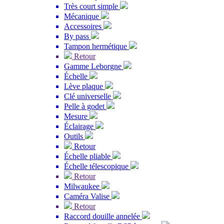
Très court simple
Mécanique
Accessoires
By pass
Tampon hermétique
Retour
Gamme Leborgne
Échelle
Lève plaque
Clé universelle
Pelle à godet
Mesure
Éclairage
Outils
Retour
Échelle pliable
Échelle télescopique
Retour
Milwaukee
Caméra Valise
Retour
Raccord douille annelée