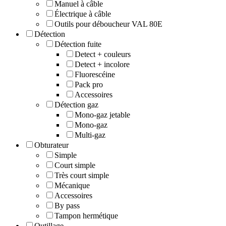
Manuel à câble
Électrique à câble
Outils pour déboucheur VAL 80E
Détection
Détection fuite
Detect + couleurs
Detect + incolore
Fluorescéine
Pack pro
Accessoires
Détection gaz
Mono-gaz jetable
Mono-gaz
Multi-gaz
Obturateur
Simple
Court simple
Très court simple
Mécanique
Accessoires
By pass
Tampon hermétique
Outillage