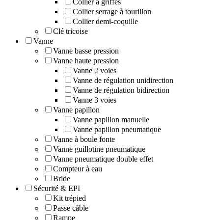
Collier à griffes
Collier serrage à tourillon
Collier demi-coquille
Clé tricoise
Vanne
Vanne basse pression
Vanne haute pression
Vanne 2 voies
Vanne de régulation unidirection
Vanne de régulation bidirection
Vanne 3 voies
Vanne papillon
Vanne papillon manuelle
Vanne papillon pneumatique
Vanne à boule fonte
Vanne guillotine pneumatique
Vanne pneumatique double effet
Compteur à eau
Bride
Sécurité & EPI
Kit trépied
Passe câble
Rampe