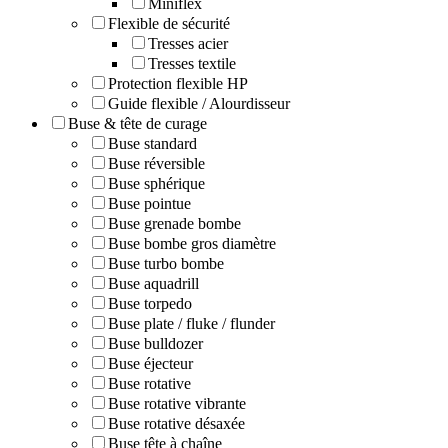
Miniflex
Flexible de sécurité
Tresses acier
Tresses textile
Protection flexible HP
Guide flexible / Alourdisseur
Buse & tête de curage
Buse standard
Buse réversible
Buse sphérique
Buse pointue
Buse grenade bombe
Buse bombe gros diamètre
Buse turbo bombe
Buse aquadrill
Buse torpedo
Buse plate / fluke / flunder
Buse bulldozer
Buse éjecteur
Buse rotative
Buse rotative vibrante
Buse rotative désaxée
Buse tête à chaîne