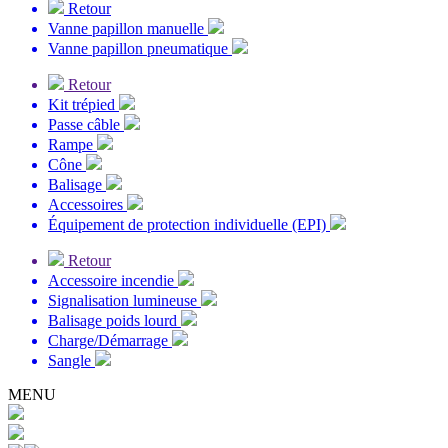
Retour
Vanne papillon manuelle
Vanne papillon pneumatique
Retour
Kit trépied
Passe câble
Rampe
Cône
Balisage
Accessoires
Équipement de protection individuelle (EPI)
Retour
Accessoire incendie
Signalisation lumineuse
Balisage poids lourd
Charge/Démarrage
Sangle
MENU