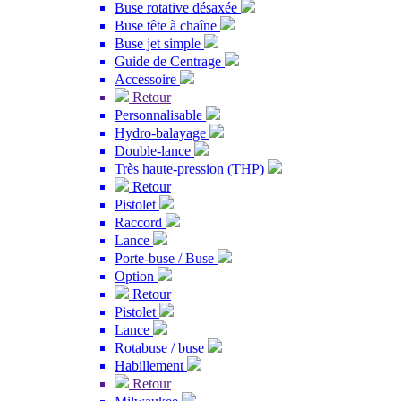
Buse rotative désaxée
Buse tête à chaîne
Buse jet simple
Guide de Centrage
Accessoire
Retour
Personnalisable
Hydro-balayage
Double-lance
Très haute-pression (THP)
Retour
Pistolet
Raccord
Lance
Porte-buse / Buse
Option
Retour
Pistolet
Lance
Rotabuse / buse
Habillement
Retour