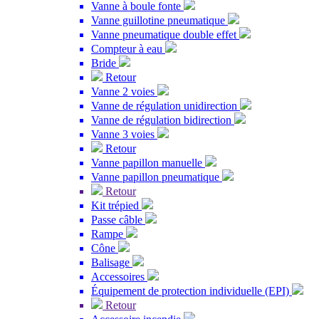
Vanne à boule fonte
Vanne guillotine pneumatique
Vanne pneumatique double effet
Compteur à eau
Bride
Retour
Vanne 2 voies
Vanne de régulation unidirection
Vanne de régulation bidirection
Vanne 3 voies
Retour
Vanne papillon manuelle
Vanne papillon pneumatique
Retour
Kit trépied
Passe câble
Rampe
Cône
Balisage
Accessoires
Équipement de protection individuelle (EPI)
Retour