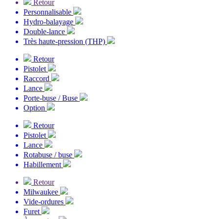
Retour
Personnalisable
Hydro-balayage
Double-lance
Très haute-pression (THP)
Retour
Pistolet
Raccord
Lance
Porte-buse / Buse
Option
Retour
Pistolet
Lance
Rotabuse / buse
Habillement
Retour
Milwaukee
Vide-ordures
Furet