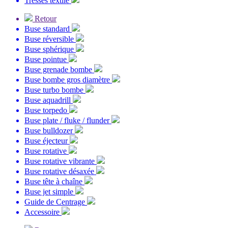
Tresses textile
Retour
Buse standard
Buse réversible
Buse sphérique
Buse pointue
Buse grenade bombe
Buse bombe gros diamètre
Buse turbo bombe
Buse aquadrill
Buse torpedo
Buse plate / fluke / flunder
Buse bulldozer
Buse éjecteur
Buse rotative
Buse rotative vibrante
Buse rotative désaxée
Buse tête à chaîne
Buse jet simple
Guide de Centrage
Accessoire