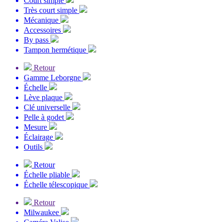
Court simple
Très court simple
Mécanique
Accessoires
By pass
Tampon hermétique
Retour
Gamme Leborgne
Échelle
Lève plaque
Clé universelle
Pelle à godet
Mesure
Éclairage
Outils
Retour
Échelle pliable
Échelle télescopique
Retour
Milwaukee