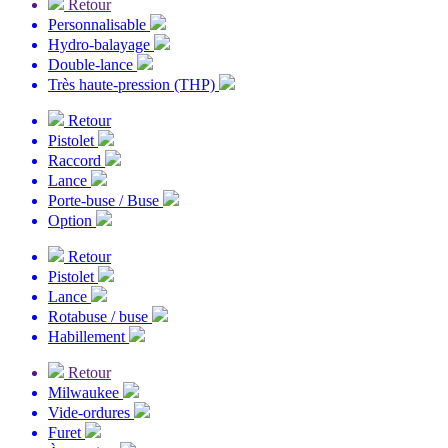
Retour
Personnalisable
Hydro-balayage
Double-lance
Très haute-pression (THP)
Retour
Pistolet
Raccord
Lance
Porte-buse / Buse
Option
Retour
Pistolet
Lance
Rotabuse / buse
Habillement
Retour
Milwaukee
Vide-ordures
Furet