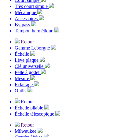
Court simple
Très court simple
Mécanique
Accessoires
By pass
Tampon hermétique
Retour
Gamme Leborgne
Échelle
Lève plaque
Clé universelle
Pelle à godet
Mesure
Éclairage
Outils
Retour
Échelle pliable
Échelle télescopique
Retour
Milwaukee