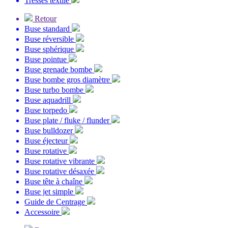
Tresses textile
Retour
Buse standard
Buse réversible
Buse sphérique
Buse pointue
Buse grenade bombe
Buse bombe gros diamètre
Buse turbo bombe
Buse aquadrill
Buse torpedo
Buse plate / fluke / flunder
Buse bulldozer
Buse éjecteur
Buse rotative
Buse rotative vibrante
Buse rotative désaxée
Buse tête à chaîne
Buse jet simple
Guide de Centrage
Accessoire