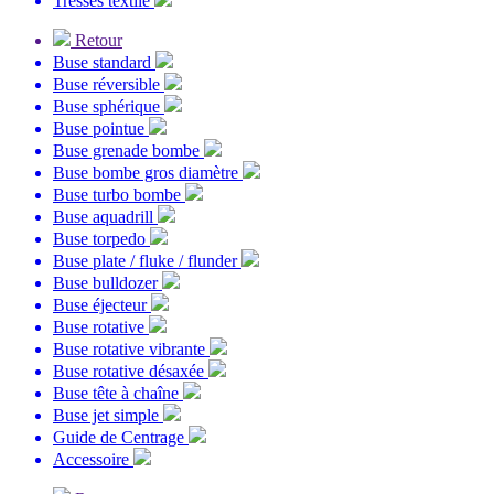
Tresses textile
Retour
Buse standard
Buse réversible
Buse sphérique
Buse pointue
Buse grenade bombe
Buse bombe gros diamètre
Buse turbo bombe
Buse aquadrill
Buse torpedo
Buse plate / fluke / flunder
Buse bulldozer
Buse éjecteur
Buse rotative
Buse rotative vibrante
Buse rotative désaxée
Buse tête à chaîne
Buse jet simple
Guide de Centrage
Accessoire