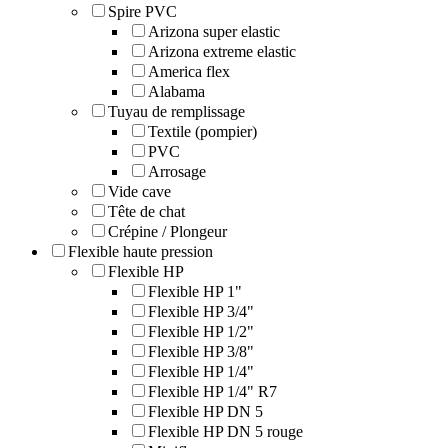
Spire PVC
Arizona super elastic
Arizona extreme elastic
America flex
Alabama
Tuyau de remplissage
Textile (pompier)
PVC
Arrosage
Vide cave
Tête de chat
Crépine / Plongeur
Flexible haute pression
Flexible HP
Flexible HP 1"
Flexible HP 3/4"
Flexible HP 1/2"
Flexible HP 3/8"
Flexible HP 1/4"
Flexible HP 1/4" R7
Flexible HP DN 5
Flexible HP DN 5 rouge