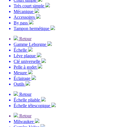
Court simple
Très court simple
Mécanique
Accessoires
By pass
Tampon hermétique
Retour
Gamme Leborgne
Échelle
Lève plaque
Clé universelle
Pelle à godet
Mesure
Éclairage
Outils
Retour
Échelle pliable
Échelle télescopique
Retour
Milwaukee