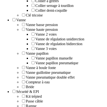
Collier à griffes
Collier serrage à tourillon
Collier demi-coquille
Clé tricoise
Vanne
Vanne basse pression
Vanne haute pression
Vanne 2 voies
Vanne de régulation unidirection
Vanne de régulation bidirection
Vanne 3 voies
Vanne papillon
Vanne papillon manuelle
Vanne papillon pneumatique
Vanne à boule fonte
Vanne guillotine pneumatique
Vanne pneumatique double effet
Compteur à eau
Bride
Sécurité & EPI
Kit trépied
Passe câble
Rampe