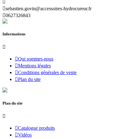


sebastien.govin@accessoires-hydrocureur.fr

0627326843
Informations


Qui sommes-nous

Mentions légales

Conditions générales de vente

Plan du site
Plan du site


Catalogue produits

Vidéos