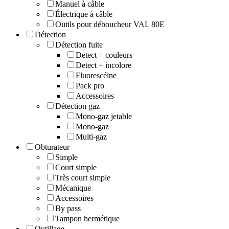
Manuel à câble
Électrique à câble
Outils pour déboucheur VAL 80E
Détection
Détection fuite
Detect + couleurs
Detect + incolore
Fluorescéine
Pack pro
Accessoires
Détection gaz
Mono-gaz jetable
Mono-gaz
Multi-gaz
Obturateur
Simple
Court simple
Très court simple
Mécanique
Accessoires
By pass
Tampon hermétique
Outillage