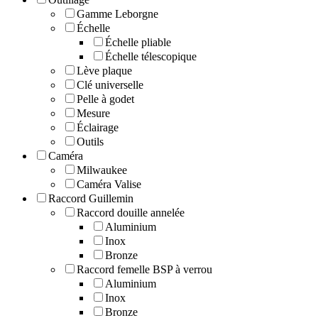
Gamme Leborgne
Échelle
Échelle pliable
Échelle télescopique
Lève plaque
Clé universelle
Pelle à godet
Mesure
Éclairage
Outils
Caméra
Milwaukee
Caméra Valise
Raccord Guillemin
Raccord douille annelée
Aluminium
Inox
Bronze
Raccord femelle BSP à verrou
Aluminium
Inox
Bronze