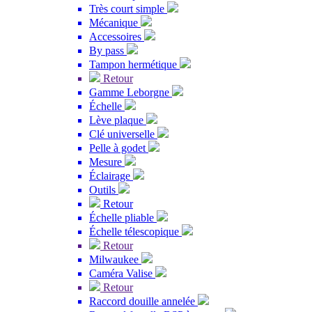
Très court simple
Mécanique
Accessoires
By pass
Tampon hermétique
Retour
Gamme Leborgne
Échelle
Lève plaque
Clé universelle
Pelle à godet
Mesure
Éclairage
Outils
Retour
Échelle pliable
Échelle télescopique
Retour
Milwaukee
Caméra Valise
Retour
Raccord douille annelée