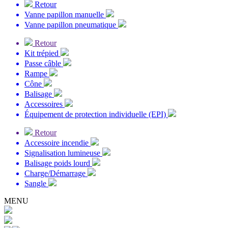
Retour
Vanne papillon manuelle
Vanne papillon pneumatique
Retour
Kit trépied
Passe câble
Rampe
Cône
Balisage
Accessoires
Équipement de protection individuelle (EPI)
Retour
Accessoire incendie
Signalisation lumineuse
Balisage poids lourd
Charge/Démarrage
Sangle
MENU