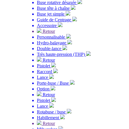
Buse rotative désaxée
Buse tête à chaîne
Buse jet simple
Guide de Centrage
Accessoire
Retour
Personnalisable
Hydro-balayage
Double-lance
Très haute-pression (THP)
Retour
Pistolet
Raccord
Lance
Porte-buse / Buse
Option
Retour
Pistolet
Lance
Rotabuse / buse
Habillement
Retour