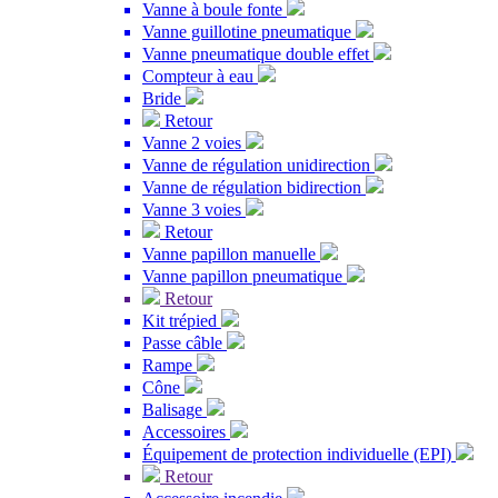
Vanne à boule fonte
Vanne guillotine pneumatique
Vanne pneumatique double effet
Compteur à eau
Bride
Retour
Vanne 2 voies
Vanne de régulation unidirection
Vanne de régulation bidirection
Vanne 3 voies
Retour
Vanne papillon manuelle
Vanne papillon pneumatique
Retour
Kit trépied
Passe câble
Rampe
Cône
Balisage
Accessoires
Équipement de protection individuelle (EPI)
Retour