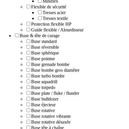
Miniflex
Flexible de sécurité
Tresses acier
Tresses textile
Protection flexible HP
Guide flexible / Alourdisseur
Buse & tête de curage
Buse standard
Buse réversible
Buse sphérique
Buse pointue
Buse grenade bombe
Buse bombe gros diamètre
Buse turbo bombe
Buse aquadrill
Buse torpedo
Buse plate / fluke / flunder
Buse bulldozer
Buse éjecteur
Buse rotative
Buse rotative vibrante
Buse rotative désaxée
Buse tête à chaîne