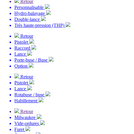
Retour
Personnalisable
Hydro-balayage
Double-lance
Très haute-pression (THP)
Retour
Pistolet
Raccord
Lance
Porte-buse / Buse
Option
Retour
Pistolet
Lance
Rotabuse / buse
Habillement
Retour
Milwaukee
Vide-ordures
Furet