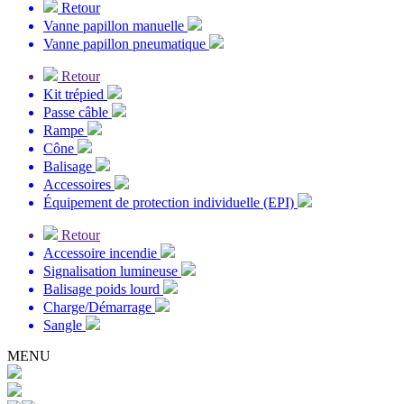
Retour
Vanne papillon manuelle
Vanne papillon pneumatique
Retour
Kit trépied
Passe câble
Rampe
Cône
Balisage
Accessoires
Équipement de protection individuelle (EPI)
Retour
Accessoire incendie
Signalisation lumineuse
Balisage poids lourd
Charge/Démarrage
Sangle
MENU