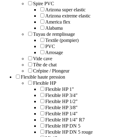
Spire PVC
Arizona super elastic
Arizona extreme elastic
America flex
Alabama
Tuyau de remplissage
Textile (pompier)
PVC
Arrosage
Vide cave
Tête de chat
Crépine / Plongeur
Flexible haute pression
Flexible HP
Flexible HP 1"
Flexible HP 3/4"
Flexible HP 1/2"
Flexible HP 3/8"
Flexible HP 1/4"
Flexible HP 1/4" R7
Flexible HP DN 5
Flexible HP DN 5 rouge