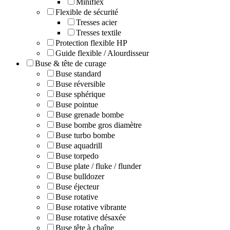
Miniflex
Flexible de sécurité
Tresses acier
Tresses textile
Protection flexible HP
Guide flexible / Alourdisseur
Buse & tête de curage
Buse standard
Buse réversible
Buse sphérique
Buse pointue
Buse grenade bombe
Buse bombe gros diamètre
Buse turbo bombe
Buse aquadrill
Buse torpedo
Buse plate / fluke / flunder
Buse bulldozer
Buse éjecteur
Buse rotative
Buse rotative vibrante
Buse rotative désaxée
Buse tête à chaîne