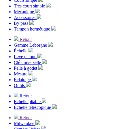
Court simple
Très court simple
Mécanique
Accessoires
By pass
Tampon hermétique
Retour
Gamme Leborgne
Échelle
Lève plaque
Clé universelle
Pelle à godet
Mesure
Éclairage
Outils
Retour
Échelle pliable
Échelle télescopique
Retour
Milwaukee