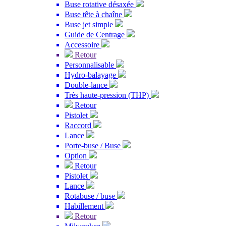
Buse rotative désaxée
Buse tête à chaîne
Buse jet simple
Guide de Centrage
Accessoire
Retour
Personnalisable
Hydro-balayage
Double-lance
Très haute-pression (THP)
Retour
Pistolet
Raccord
Lance
Porte-buse / Buse
Option
Retour
Pistolet
Lance
Rotabuse / buse
Habillement
Retour