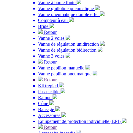
Vanne à boule fonte
Vanne guillotine pneumatique
Vanne pneumatique double effet
Compteur à eau
Bride
Retour
Vanne 2 voies
Vanne de régulation unidirection
Vanne de régulation bidirection
Vanne 3 voies
Retour
Vanne papillon manuelle
Vanne papillon pneumatique
Retour
Kit trépied
Passe câble
Rampe
Cône
Balisage
Accessoires
Équipement de protection individuelle (EPI)
Retour