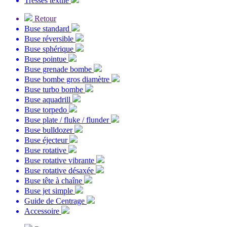
Tresses textile
Retour
Buse standard
Buse réversible
Buse sphérique
Buse pointue
Buse grenade bombe
Buse bombe gros diamètre
Buse turbo bombe
Buse aquadrill
Buse torpedo
Buse plate / fluke / flunder
Buse bulldozer
Buse éjecteur
Buse rotative
Buse rotative vibrante
Buse rotative désaxée
Buse tête à chaîne
Buse jet simple
Guide de Centrage
Accessoire