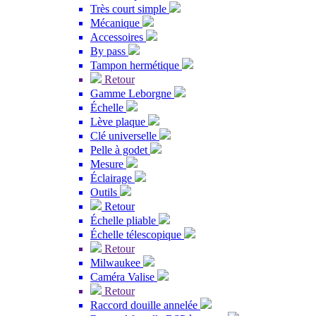
Très court simple
Mécanique
Accessoires
By pass
Tampon hermétique
Retour
Gamme Leborgne
Échelle
Lève plaque
Clé universelle
Pelle à godet
Mesure
Éclairage
Outils
Retour
Échelle pliable
Échelle télescopique
Retour
Milwaukee
Caméra Valise
Retour
Raccord douille annelée