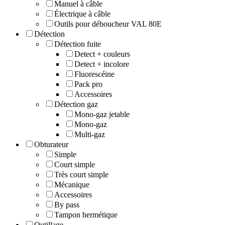
Manuel à câble
Électrique à câble
Outils pour déboucheur VAL 80E
Détection
Détection fuite
Detect + couleurs
Detect + incolore
Fluorescéine
Pack pro
Accessoires
Détection gaz
Mono-gaz jetable
Mono-gaz
Multi-gaz
Obturateur
Simple
Court simple
Très court simple
Mécanique
Accessoires
By pass
Tampon hermétique
Outillage