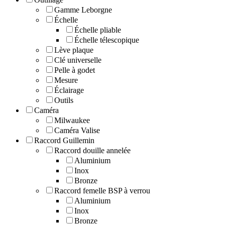
Gamme Leborgne
Échelle
Échelle pliable
Échelle télescopique
Lève plaque
Clé universelle
Pelle à godet
Mesure
Éclairage
Outils
Caméra
Milwaukee
Caméra Valise
Raccord Guillemin
Raccord douille annelée
Aluminium
Inox
Bronze
Raccord femelle BSP à verrou
Aluminium
Inox
Bronze