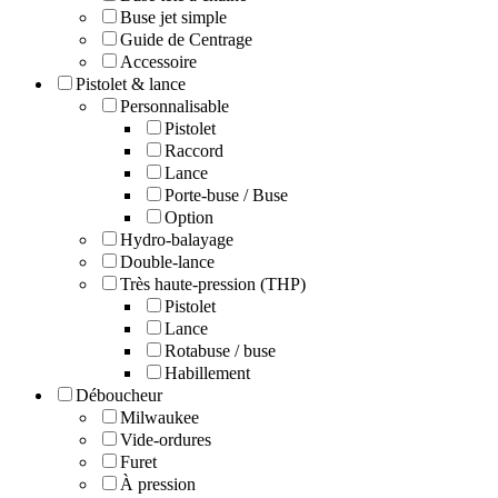
Buse jet simple
Guide de Centrage
Accessoire
Pistolet & lance
Personnalisable
Pistolet
Raccord
Lance
Porte-buse / Buse
Option
Hydro-balayage
Double-lance
Très haute-pression (THP)
Pistolet
Lance
Rotabuse / buse
Habillement
Déboucheur
Milwaukee
Vide-ordures
Furet
À pression