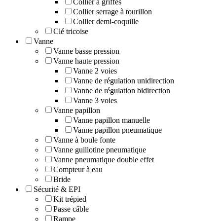
Collier à griffes
Collier serrage à tourillon
Collier demi-coquille
Clé tricoise
Vanne
Vanne basse pression
Vanne haute pression
Vanne 2 voies
Vanne de régulation unidirection
Vanne de régulation bidirection
Vanne 3 voies
Vanne papillon
Vanne papillon manuelle
Vanne papillon pneumatique
Vanne à boule fonte
Vanne guillotine pneumatique
Vanne pneumatique double effet
Compteur à eau
Bride
Sécurité & EPI
Kit trépied
Passe câble
Rampe