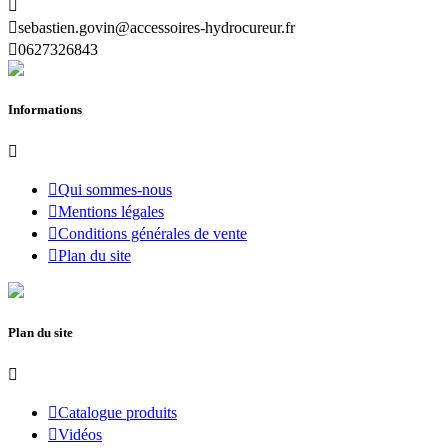


sebastien.govin@accessoires-hydrocureur.fr

0627326843
Informations


Qui sommes-nous

Mentions légales

Conditions générales de vente

Plan du site
Plan du site


Catalogue produits

Vidéos