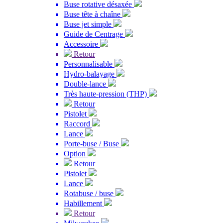
Buse rotative désaxée
Buse tête à chaîne
Buse jet simple
Guide de Centrage
Accessoire
Retour
Personnalisable
Hydro-balayage
Double-lance
Très haute-pression (THP)
Retour
Pistolet
Raccord
Lance
Porte-buse / Buse
Option
Retour
Pistolet
Lance
Rotabuse / buse
Habillement
Retour