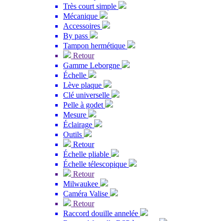
Très court simple
Mécanique
Accessoires
By pass
Tampon hermétique
Retour
Gamme Leborgne
Échelle
Lève plaque
Clé universelle
Pelle à godet
Mesure
Éclairage
Outils
Retour
Échelle pliable
Échelle télescopique
Retour
Milwaukee
Caméra Valise
Retour
Raccord douille annelée