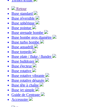
Tresses textile
Retour
Buse standard
Buse réversible
Buse sphérique
Buse pointue
Buse grenade bombe
Buse bombe gros diamètre
Buse turbo bombe
Buse aquadrill
Buse torpedo
Buse plate / fluke / flunder
Buse bulldozer
Buse éjecteur
Buse rotative
Buse rotative vibrante
Buse rotative désaxée
Buse tête à chaîne
Buse jet simple
Guide de Centrage
Accessoire