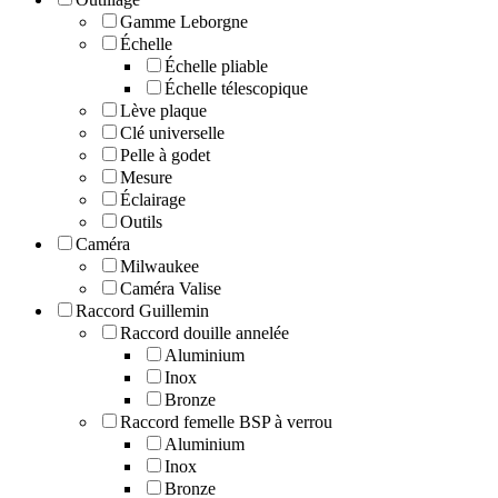
Gamme Leborgne
Échelle
Échelle pliable
Échelle télescopique
Lève plaque
Clé universelle
Pelle à godet
Mesure
Éclairage
Outils
Caméra
Milwaukee
Caméra Valise
Raccord Guillemin
Raccord douille annelée
Aluminium
Inox
Bronze
Raccord femelle BSP à verrou
Aluminium
Inox
Bronze