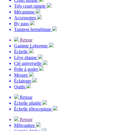
Court simple
Très court simple
Mécanique
Accessoires
By pass
Tampon hermétique
Retour
Gamme Leborgne
Échelle
Lève plaque
Clé universelle
Pelle à godet
Mesure
Éclairage
Outils
Retour
Échelle pliable
Échelle télescopique
Retour
Milwaukee