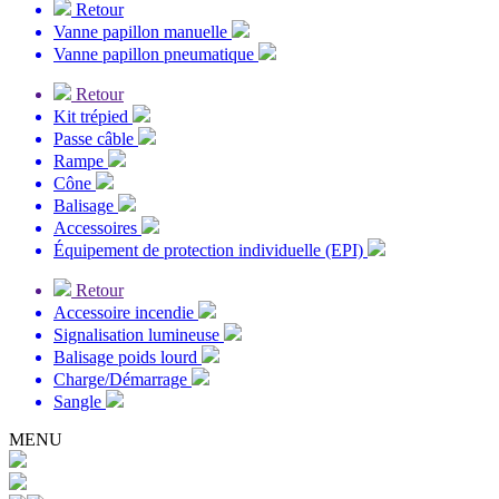
Retour
Vanne papillon manuelle
Vanne papillon pneumatique
Retour
Kit trépied
Passe câble
Rampe
Cône
Balisage
Accessoires
Équipement de protection individuelle (EPI)
Retour
Accessoire incendie
Signalisation lumineuse
Balisage poids lourd
Charge/Démarrage
Sangle
MENU