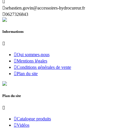


sebastien.govin@accessoires-hydrocureur.fr

0627326843
Informations


Qui sommes-nous

Mentions légales

Conditions générales de vente

Plan du site
Plan du site


Catalogue produits

Vidéos