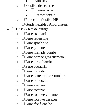
Miniflex
Flexible de sécurité
Tresses acier
Tresses textile
Protection flexible HP
Guide flexible / Alourdisseur
Buse & tête de curage
Buse standard
Buse réversible
Buse sphérique
Buse pointue
Buse grenade bombe
Buse bombe gros diamètre
Buse turbo bombe
Buse aquadrill
Buse torpedo
Buse plate / fluke / flunder
Buse bulldozer
Buse éjecteur
Buse rotative
Buse rotative vibrante
Buse rotative désaxée
Buse tête à chaîne