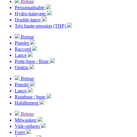
Retour
Personnalisable
Hydro-balayage
Double-lance
Très haute-pression (THP)
Retour
Pistolet
Raccord
Lance
Porte-buse / Buse
Option
Retour
Pistolet
Lance
Rotabuse / buse
Habillement
Retour
Milwaukee
Vide-ordures
Furet