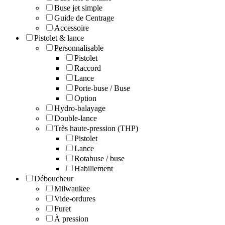
Buse jet simple
Guide de Centrage
Accessoire
Pistolet & lance
Personnalisable
Pistolet
Raccord
Lance
Porte-buse / Buse
Option
Hydro-balayage
Double-lance
Très haute-pression (THP)
Pistolet
Lance
Rotabuse / buse
Habillement
Déboucheur
Milwaukee
Vide-ordures
Furet
À pression