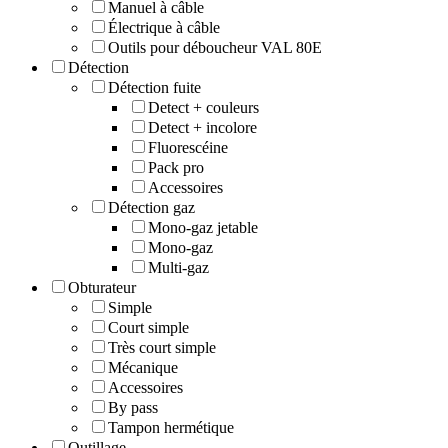
Manuel à câble
Électrique à câble
Outils pour déboucheur VAL 80E
Détection
Détection fuite
Detect + couleurs
Detect + incolore
Fluorescéine
Pack pro
Accessoires
Détection gaz
Mono-gaz jetable
Mono-gaz
Multi-gaz
Obturateur
Simple
Court simple
Très court simple
Mécanique
Accessoires
By pass
Tampon hermétique
Outillage