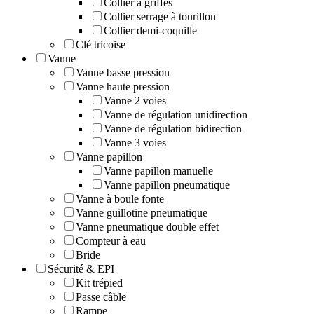
Collier à griffes
Collier serrage à tourillon
Collier demi-coquille
Clé tricoise
Vanne
Vanne basse pression
Vanne haute pression
Vanne 2 voies
Vanne de régulation unidirection
Vanne de régulation bidirection
Vanne 3 voies
Vanne papillon
Vanne papillon manuelle
Vanne papillon pneumatique
Vanne à boule fonte
Vanne guillotine pneumatique
Vanne pneumatique double effet
Compteur à eau
Bride
Sécurité & EPI
Kit trépied
Passe câble
Rampe